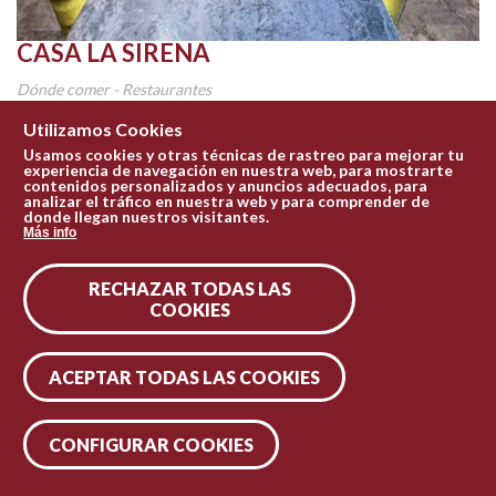
CASA LA SIRENA
Dónde comer - Restaurantes
Una casa, no exenta de historia, que está anexa a las famosas
Utilizamos Cookies
"Casas Colgadas" y en su día funcionó como almacén....
Usamos cookies y otras técnicas de rastreo para mejorar tu
experiencia de navegación en nuestra web, para mostrarte
contenidos personalizados y anuncios adecuados, para
Conócelo
analizar el tráfico en nuestra web y para comprender de
donde llegan nuestros visitantes.
Más info
RECHAZAR TODAS LAS
COOKIES
ACEPTAR TODAS LAS COOKIES
CONFIGURAR COOKIES
Leaflet
| Tiles © Esri — Esri, DeLorme, NAVTEQ, TomTom, Intermap, iPC, USGS, FAO, NPS, NRCAN, GeoBase, Kadaster NL, Ordnance Survey, Esri Japan, METI, Esri China (Hong Kong), and the GIS User Community