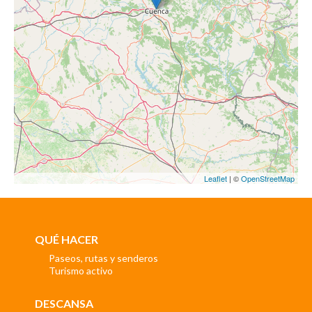
Leaflet
| ©
OpenStreetMap
QUÉ HACER
Paseos, rutas y senderos
Turismo activo
DESCANSA