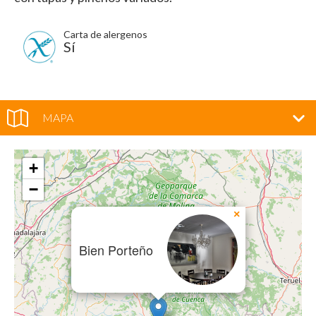
Carta de alergenos
Sí
MAPA
+
−
×
Bien Porteño