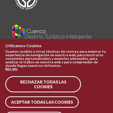
Utilizamos Cookies
Usamos cookies y otras técnicas de rastreo para mejorar tu
experiencia de navegación en nuestra web, para mostrarte
Plaza Mayor 1
contenidos personalizados y anuncios adecuados, para
969 241 051
analizar el tráfico en nuestra web y para comprender de
donde llegan nuestros visitantes.
ofi.turismo@cuenca.es
Más info
Oficina de turismo
RECHAZAR TODAS LAS
Síguenos en las redes
COOKIES
ACEPTAR TODAS LAS COOKIES