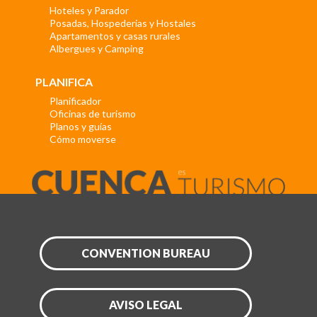
Hoteles y Parador
Posadas, Hospederías y Hostales
Apartamentos y casas rurales
Albergues y Camping
PLANIFICA
Planificador
Oficinas de turismo
Planos y guías
Cómo moverse
CONVENTION BUREAU
AVISO LEGAL