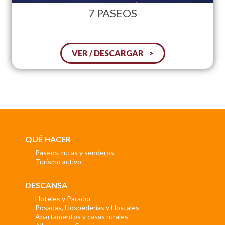
7 PASEOS
VER / DESCARGAR
QUÉ HACER
Paseos, rutas y senderos
Turismo activo
DESCANSA
Hoteles y Parador
Posadas, Hospederías y Hostales
Apartamentos y casas rurales