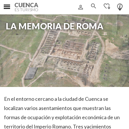
CUENCA
search
favorite_border
person_outline
0
ES TURISMO
LA MEMORIA DE ROMA
En el entorno cercano a la ciudad de Cuenca se
localizan varios asentamientos que muestran las
formas de ocupación y explotación económica de un
territorio del Imperio Romano. Tres yacimientos