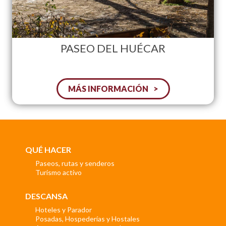
PASEO DEL HUÉCAR
MÁS INFORMACIÓN
QUÉ HACER
Paseos, rutas y senderos
Turismo activo
DESCANSA
Hoteles y Parador
Posadas, Hospederías y Hostales