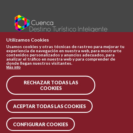
Utilizamos Cookies
Usamos cookies y otras técnicas de rastreo para mejorar tu
experiencia de navegación en nuestra web, para mostrarte
Plaza Mayor 1
contenidos personalizados y anuncios adecuados, para
969 241 051
analizar el tráfico en nuestra web y para comprender de
donde llegan nuestros visitantes.
ofi.turismo@cuenca.es
Más info
Oficina de turismo
RECHAZAR TODAS LAS
Síguenos en las redes
COOKIES
ACEPTAR TODAS LAS COOKIES
CONFIGURAR COOKIES