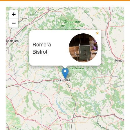
+
−
×
Romera
Bistrot