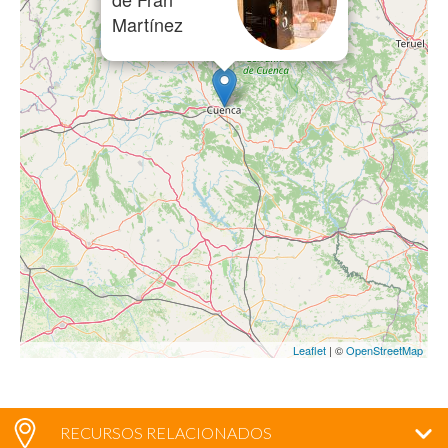
Martínez
Leaflet
| ©
OpenStreetMap
RECURSOS RELACIONADOS