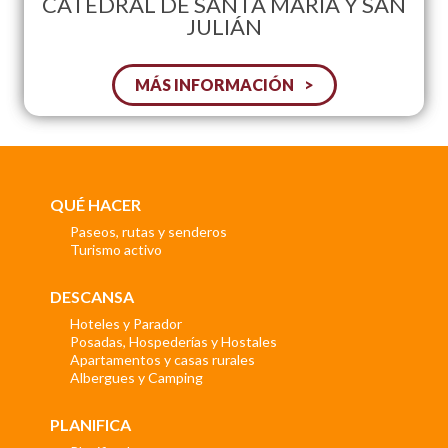
CATEDRAL DE SANTA MARIA Y SAN
JULIÁN
MÁS INFORMACIÓN
QUÉ HACER
Paseos, rutas y senderos
Turismo activo
DESCANSA
Hoteles y Parador
Posadas, Hospederías y Hostales
Apartamentos y casas rurales
Albergues y Camping
PLANIFICA