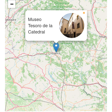
−
×
Museo
Tesoro de la
Catedral