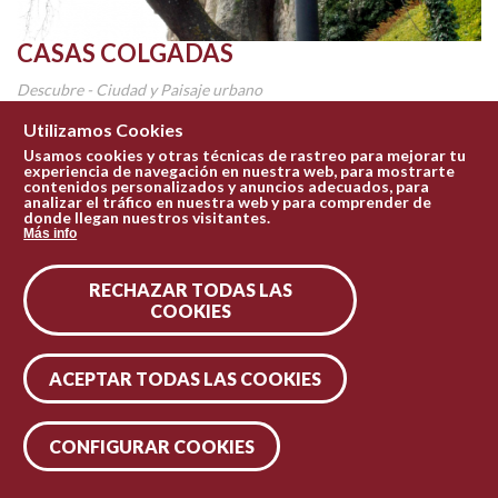
CASAS COLGADAS
Descubre - Ciudad y Paisaje urbano
El edificio más emblemático y más conocido de la ciudad. No se
Utilizamos Cookies
sabe con exactitud su origen que, para unos, es...
Usamos cookies y otras técnicas de rastreo para mejorar tu
experiencia de navegación en nuestra web, para mostrarte
contenidos personalizados y anuncios adecuados, para
Conócelo
analizar el tráfico en nuestra web y para comprender de
donde llegan nuestros visitantes.
Más info
RECHAZAR TODAS LAS
COOKIES
ACEPTAR TODAS LAS COOKIES
CONFIGURAR COOKIES
Leaflet
| Tiles © Esri — Esri, DeLorme, NAVTEQ, TomTom, Intermap, iPC, USGS, FAO, NPS, NRCAN, GeoBase, Kadaster NL, Ordnance Survey, Esri Japan, METI, Esri China (Hong Kong), and the GIS User Community