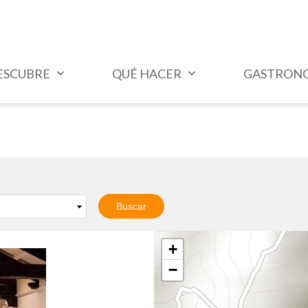
ESCUBRE
QUÉ HACER
GASTRON
+
−