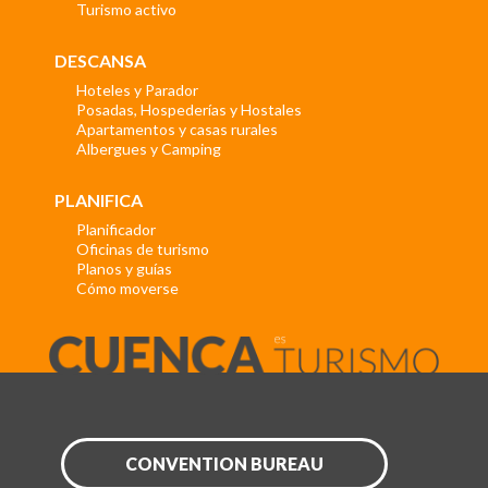
Turismo activo
DESCANSA
Hoteles y Parador
Posadas, Hospederías y Hostales
Apartamentos y casas rurales
Albergues y Camping
PLANIFICA
Planificador
Oficinas de turismo
Planos y guías
Cómo moverse
CONVENTION BUREAU