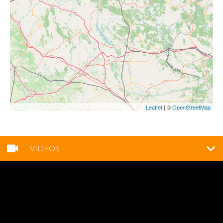
Leaflet
| ©
OpenStreetMap
VIDEOS