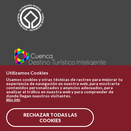
Utilizamos Cookies
Usamos cookies y otras técnicas de rastreo para mejorar tu
experiencia de navegación en nuestra web, para mostrarte
Plaza Mayor 1
contenidos personalizados y anuncios adecuados, para
969 241 051
analizar el tráfico en nuestra web y para comprender de
donde llegan nuestros visitantes.
ofi.turismo@cuenca.es
Más info
Oficina de turismo
RECHAZAR TODAS LAS
Síguenos en las redes
COOKIES