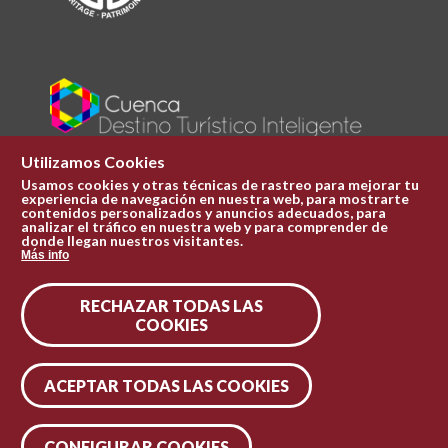
Utilizamos Cookies
Usamos cookies y otras técnicas de rastreo para mejorar tu
experiencia de navegación en nuestra web, para mostrarte
Plaza Mayor 1
contenidos personalizados y anuncios adecuados, para
969 241 051
analizar el tráfico en nuestra web y para comprender de
donde llegan nuestros visitantes.
ofi.turismo@cuenca.es
Más info
Oficina de turismo
RECHAZAR TODAS LAS
Síguenos en las redes
COOKIES
ACEPTAR TODAS LAS COOKIES
CONFIGURAR COOKIES