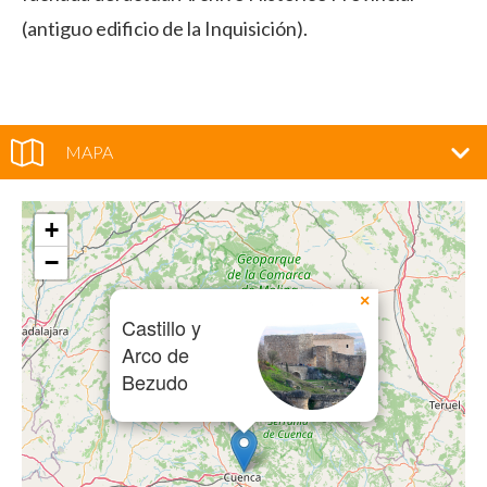
(antiguo edificio de la Inquisición).
MAPA
+
−
×
Castillo y
Arco de
Bezudo