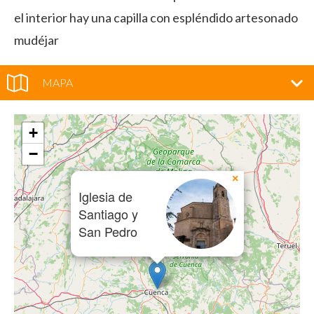
el interior hay una capilla con espléndido artesonado
mudéjar
MAPA
+
−
×
Iglesia de
Santiago y
San Pedro