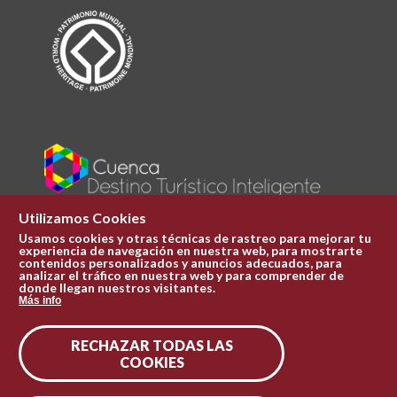
Utilizamos Cookies
Usamos cookies y otras técnicas de rastreo para mejorar tu
experiencia de navegación en nuestra web, para mostrarte
Plaza Mayor 1
contenidos personalizados y anuncios adecuados, para
969 241 051
analizar el tráfico en nuestra web y para comprender de
donde llegan nuestros visitantes.
ofi.turismo@cuenca.es
Más info
Oficina de turismo
RECHAZAR TODAS LAS
Síguenos en las redes
COOKIES