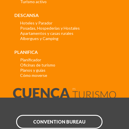
Turismo activo
DESCANSA
Hoteles y Parador
Posadas, Hospederías y Hostales
Apartamentos y casas rurales
Albergues y Camping
PLANIFICA
Planificador
Oficinas de turismo
Planos y guías
Cómo moverse
CONVENTION BUREAU