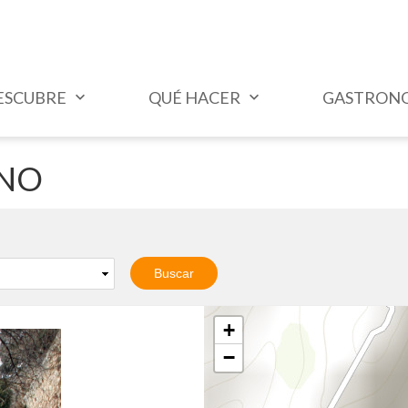
ESCUBRE
QUÉ HACER
GASTRON
ANO
+
−