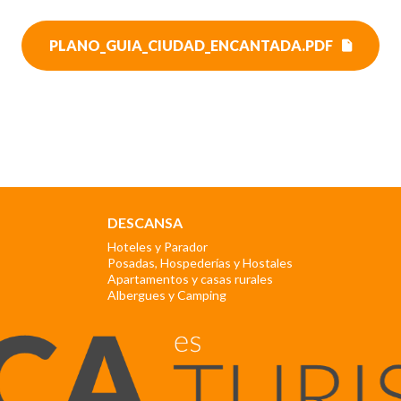
PLANO_GUIA_CIUDAD_ENCANTADA.PDF
DESCANSA
Hoteles y Parador
Posadas, Hospederías y Hostales
Apartamentos y casas rurales
Albergues y Camping