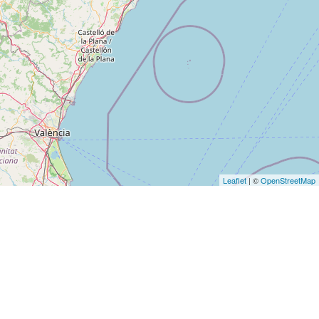
Leaflet
| ©
OpenStreetMap