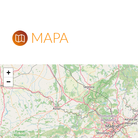
MAPA
+
−