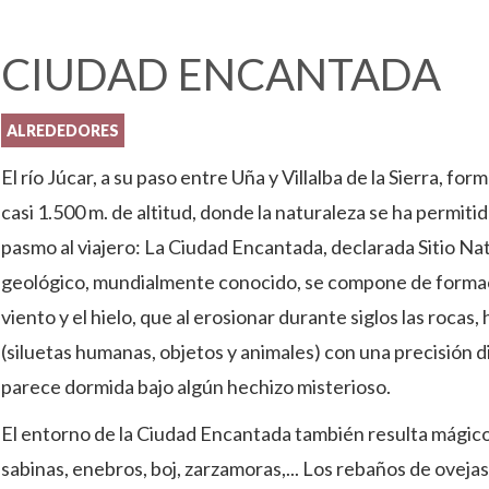
CIUDAD ENCANTADA
ALREDEDORES
El río Júcar, a su paso entre Uña y Villalba de la Sierra, f
casi 1.500 m. de altitud, donde la naturaleza se ha permit
pasmo al viajero: La Ciudad Encantada, declarada Sitio N
geológico, mundialmente conocido, se compone de formacio
viento y el hielo, que al erosionar durante siglos las roca
(siluetas humanas, objetos y animales) con una precisión d
parece dormida bajo algún hechizo misterioso.
El entorno de la Ciudad Encantada también resulta mágico
sabinas, enebros, boj, zarzamoras,... Los rebaños de oveja