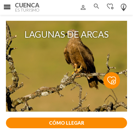
CUENCA
search
favorite_border
person_outline
0
ES TURISMO
LAGUNAS DE ARCAS
CÓMO LLEGAR