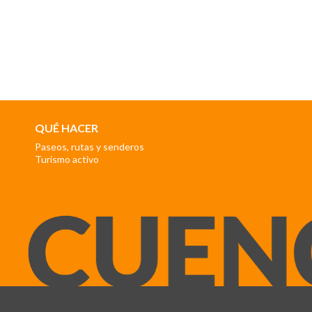
QUÉ HACER
Paseos, rutas y senderos
Turismo activo