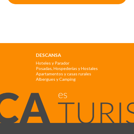
DESCANSA
Hoteles y Parador
Posadas, Hospederías y Hostales
Apartamentos y casas rurales
Albergues y Camping