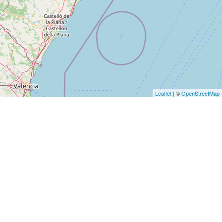
Leaflet
| ©
OpenStreetMap