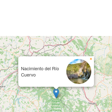
×
Nacimiento del Río
Cuervo