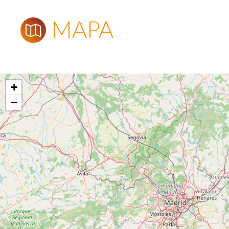
MAPA
+
−