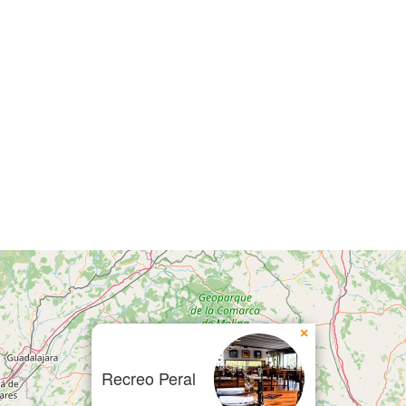
×
Recreo Peral