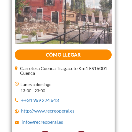
CÓMO LLEGAR
Carretera Cuenca Tragacete Km1 ES16001
Cuenca
Lunes a domingo
13:00 - 23:00
++34 969 224 643
http://www.recreoperal.es
info@recreoperal.es