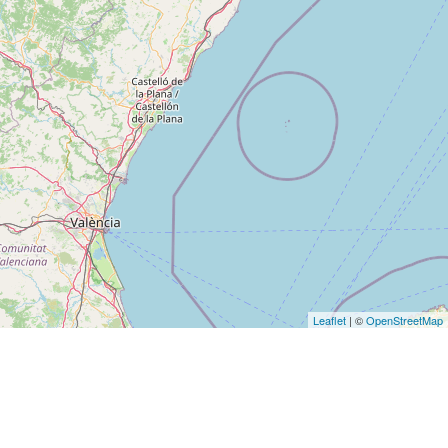
Leaflet
| ©
OpenStreetMap