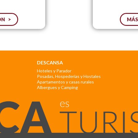
ÓN
MÁS
DESCANSA
Hoteles y Parador
Posadas, Hospederías y Hostales
Apartamentos y casas rurales
Albergues y Camping