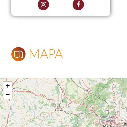
MAPA
+
−