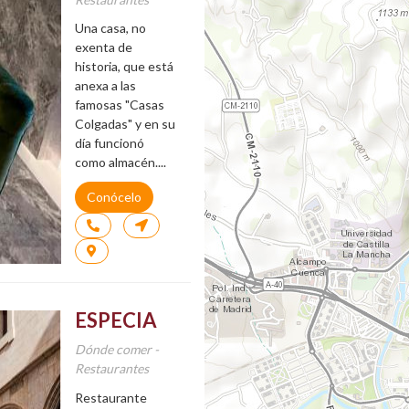
Una casa, no
exenta de
historia, que está
anexa a las
famosas "Casas
Colgadas" y en su
día funcionó
como almacén....
Conócelo
ESPECIA
Dónde comer -
Restaurantes
Restaurante