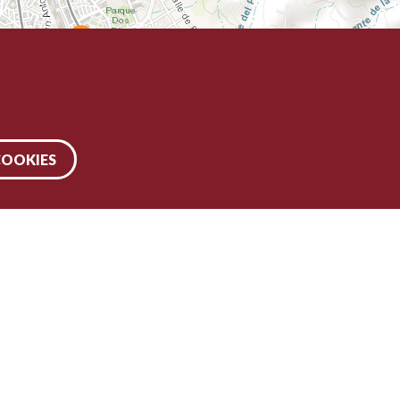
COOKIES
VTEQ, TomTom, Intermap, iPC, USGS, FAO, NPS, NRCAN, GeoBase, Kadaster NL,
hina (Hong Kong), and the GIS User Community