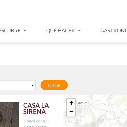
ESCUBRE
QUÉ HACER
GASTRON
+
CASA LA
SIRENA
−
Dónde comer -
Restaurantes