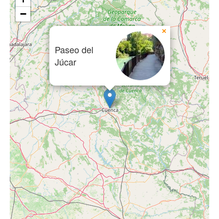
−
×
Paseo del
Júcar