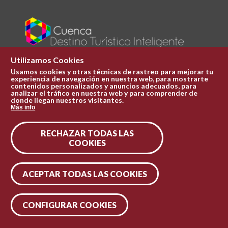
Utilizamos Cookies
Usamos cookies y otras técnicas de rastreo para mejorar tu
experiencia de navegación en nuestra web, para mostrarte
Plaza Mayor 1
contenidos personalizados y anuncios adecuados, para
969 241 051
analizar el tráfico en nuestra web y para comprender de
donde llegan nuestros visitantes.
ofi.turismo@cuenca.es
Más info
Oficina de turismo
RECHAZAR TODAS LAS
Síguenos en las redes
COOKIES
ACEPTAR TODAS LAS COOKIES
CONFIGURAR COOKIES