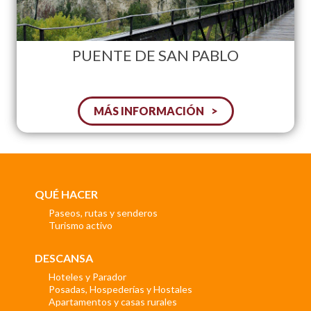
PUENTE DE SAN PABLO
MÁS INFORMACIÓN
QUÉ HACER
Paseos, rutas y senderos
Turismo activo
DESCANSA
Hoteles y Parador
Posadas, Hospederías y Hostales
Apartamentos y casas rurales