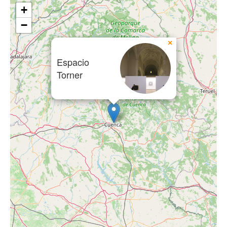
+
−
×
Espacio
Torner