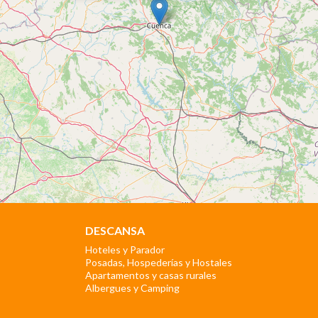
DESCANSA
Hoteles y Parador
Posadas, Hospederías y Hostales
Apartamentos y casas rurales
Albergues y Camping