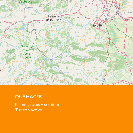
QUÉ HACER
Paseos, rutas y senderos
Turismo activo