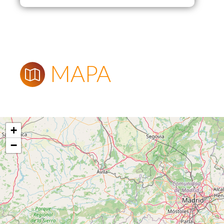
MAPA
+
−