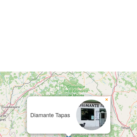
×
Diamante Tapas