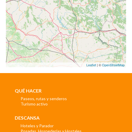
Leaflet
| ©
OpenStreetMap
QUÉ HACER
Paseos, rutas y senderos
Turismo activo
DESCANSA
Hoteles y Parador
Posadas, Hospederías y Hostales