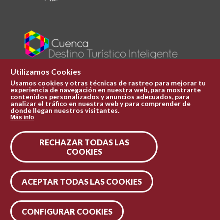
Utilizamos Cookies
Usamos cookies y otras técnicas de rastreo para mejorar tu
experiencia de navegación en nuestra web, para mostrarte
Plaza Mayor 1
contenidos personalizados y anuncios adecuados, para
969 241 051
analizar el tráfico en nuestra web y para comprender de
donde llegan nuestros visitantes.
ofi.turismo@cuenca.es
Más info
Oficina de turismo
RECHAZAR TODAS LAS
Síguenos en las redes
COOKIES
ACEPTAR TODAS LAS COOKIES
CONFIGURAR COOKIES