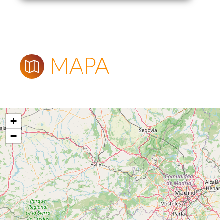
MAPA
+
−