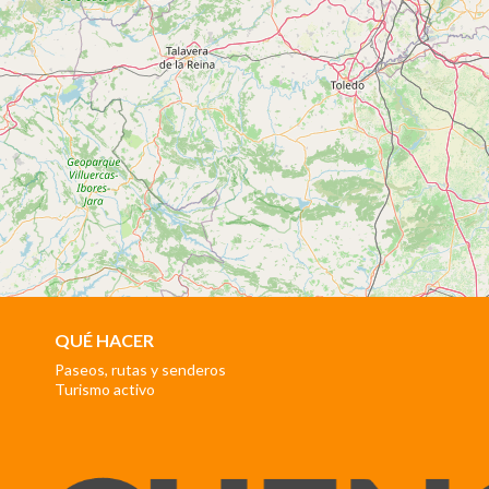
QUÉ HACER
Paseos, rutas y senderos
Turismo activo