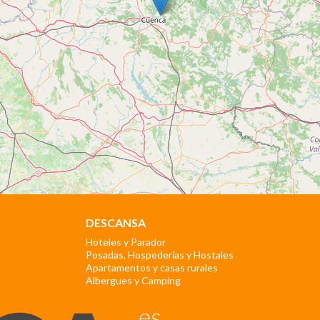
DESCANSA
Hoteles y Parador
Posadas, Hospederías y Hostales
Apartamentos y casas rurales
Albergues y Camping