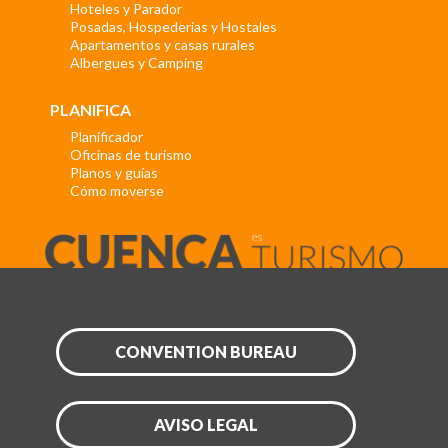
Hoteles y Parador
Posadas, Hospederías y Hostales
Apartamentos y casas rurales
Albergues y Camping
PLANIFICA
Planificador
Oficinas de turismo
Planos y guías
Cómo moverse
CONVENTION BUREAU
AVISO LEGAL