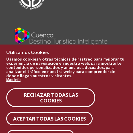
Utilizamos Cookies
Usamos cookies y otras técnicas de rastreo para mejorar tu
experiencia de navegación en nuestra web, para mostrarte
Plaza Mayor 1
contenidos personalizados y anuncios adecuados, para
969 241 051
analizar el tráfico en nuestra web y para comprender de
donde llegan nuestros visitantes.
ofi.turismo@cuenca.es
Más info
Oficina de turismo
RECHAZAR TODAS LAS
Síguenos en las redes
COOKIES
ACEPTAR TODAS LAS COOKIES