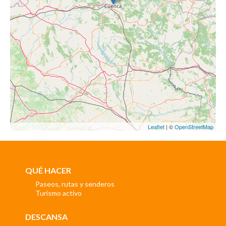
Leaflet
| ©
OpenStreetMap
QUÉ HACER
Paseos, rutas y senderos
Turismo activo
DESCANSA