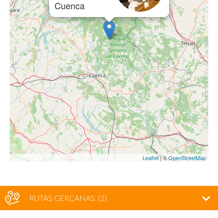
Cuenca
Leaflet
| ©
OpenStreetMap
RUTAS CERCANAS
. (2)