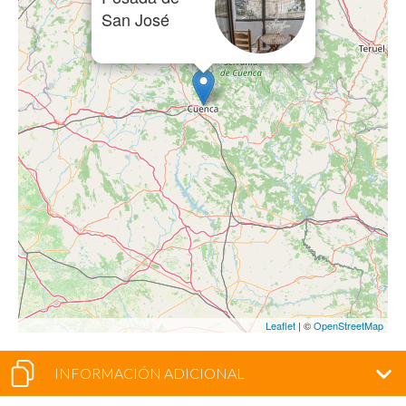
San José
Leaflet
| ©
OpenStreetMap
INFORMACIÓN ADICIONAL