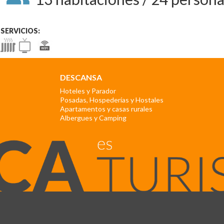
SERVICIOS:
DESCANSA
Hoteles y Parador
Posadas, Hospederías y Hostales
Apartamentos y casas rurales
Albergues y Camping