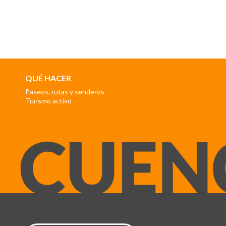
QUÉ HACER
Paseos, rutas y senderos
Turismo activo