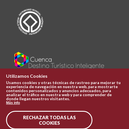
Utilizamos Cookies
Usamos cookies y otras técnicas de rastreo para mejorar tu
experiencia de navegación en nuestra web, para mostrarte
Plaza Mayor 1
contenidos personalizados y anuncios adecuados, para
969 241 051
analizar el tráfico en nuestra web y para comprender de
donde llegan nuestros visitantes.
ofi.turismo@cuenca.es
Más info
Oficina de turismo
RECHAZAR TODAS LAS
Síguenos en las redes
COOKIES