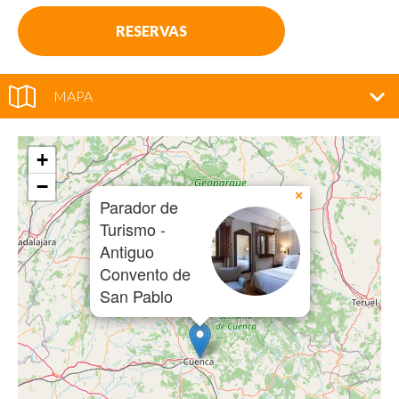
RESERVAS
MAPA
+
−
×
Parador de
Turismo -
Antiguo
Convento de
San Pablo