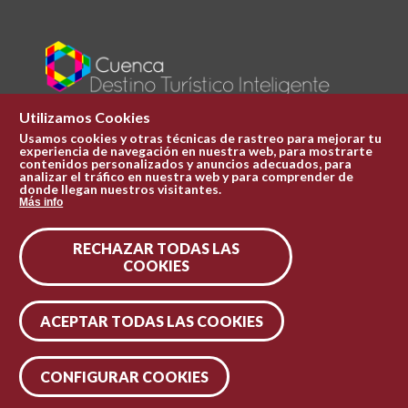
Utilizamos Cookies
Usamos cookies y otras técnicas de rastreo para mejorar tu
experiencia de navegación en nuestra web, para mostrarte
Plaza Mayor 1
contenidos personalizados y anuncios adecuados, para
969 241 051
analizar el tráfico en nuestra web y para comprender de
donde llegan nuestros visitantes.
ofi.turismo@cuenca.es
Más info
Oficina de turismo
RECHAZAR TODAS LAS
Síguenos en las redes
COOKIES
ACEPTAR TODAS LAS COOKIES
CONFIGURAR COOKIES