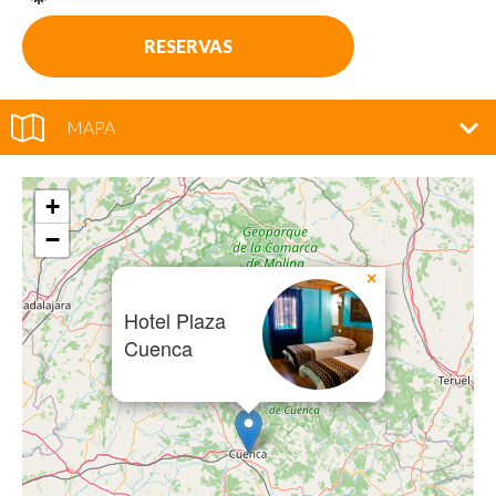
RESERVAS
MAPA
+
−
×
Hotel Plaza
Cuenca