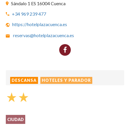
Sándalo 1 ES 16004 Cuenca
+34 969 239 477
https://hotelplazacuenca.es
reservas@hotelplazacuenca.es
DESCANSA
HOTELES Y PARADOR
star_rate
star_rate
CIUDAD