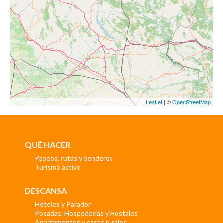
Leaflet
| ©
OpenStreetMap
QUÉ HACER
Paseos, rutas y senderos
Turismo activo
DESCANSA
Hoteles y Parador
Posadas, Hospederías y Hostales
Apartamentos y casas rurales