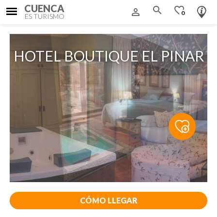
CUENCA
search
favorite_border
person_outline
0
ES TURISMO
HOTEL BOUTIQUE EL PINAR
CÓMO LLEGAR