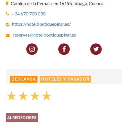
Camino de la Pernala s/n 16195 Jábaga, Cuenca
+34 670 700 090
https://hotelboutiquepinar.es/
reservas@hotelboutiquepinar.es
DESCANSA
HOTELES Y PARADOR
star_rate
star_rate
star_rate
star_rate
ALREDEDORES