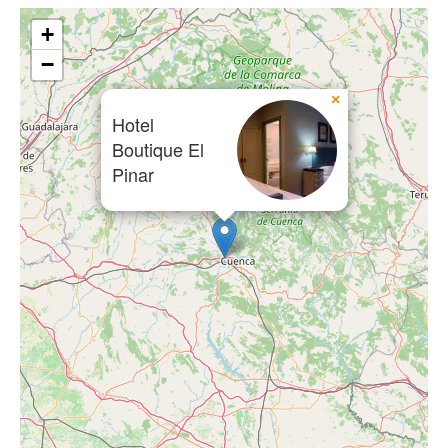
+
−
×
Hotel
Boutique El
Pinar