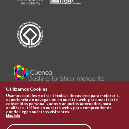
Utilizamos Cookies
Usamos cookies y otras técnicas de rastreo para mejorar tu
experiencia de navegación en nuestra web, para mostrarte
Plaza Mayor 1
contenidos personalizados y anuncios adecuados, para
969 241 051
analizar el tráfico en nuestra web y para comprender de
donde llegan nuestros visitantes.
ofi.turismo@cuenca.es
Más info
Oficina de turismo