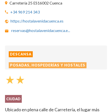
Carretería 25 ES16002 Cuenca
+34 969 214 343
https://hostalavenidacuenca.es
reservas@hostalavenidacuenca.e
...
DESCANSA
POSADAS, HOSPEDERÍAS Y HOSTALES
star_rate
star_rate
CIUDAD
Ubicado en plena calle de Carretería, el lugar más