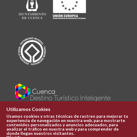
Utilizamos Cookies
Usamos cookies y otras técnicas de rastreo para mejorar tu
experiencia de navegación en nuestra web, para mostrarte
Plaza Mayor 1
contenidos personalizados y anuncios adecuados, para
969 241 051
analizar el tráfico en nuestra web y para comprender de
donde llegan nuestros visitantes.
ofi.turismo@cuenca.es