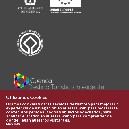
Utilizamos Cookies
Usamos cookies y otras técnicas de rastreo para mejorar tu
experiencia de navegación en nuestra web, para mostrarte
Plaza Mayor 1
contenidos personalizados y anuncios adecuados, para
969 241 051
analizar el tráfico en nuestra web y para comprender de
donde llegan nuestros visitantes.
ofi.turismo@cuenca.es
Más info
Oficina de turismo