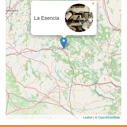
×
La Esencia
Leaflet
| ©
OpenStreetMap