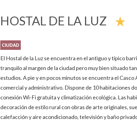
HOSTAL DE LA LUZ
star_rate
CIUDAD
El Hostal de la Luz se encuentra en el antiguo y típico ba
tranquilo al margen de la ciudad pero muy bien situado tan
estudios. A pie y en pocos minutos se encuentra el Casco 
comercial y administrativo. Dispone de 10 habitaciones do
conexión Wi-Fi gratuita y climatización ecológica. Las hab
decoración de estilo rural con obras de arte originales, 
calefacción y aire acondicionado, televisión y baño privad