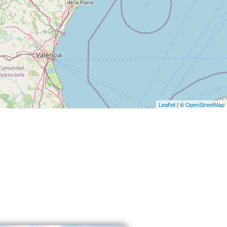
Leaflet
| ©
OpenStreetMap