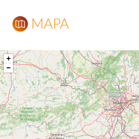
MAPA
+
−