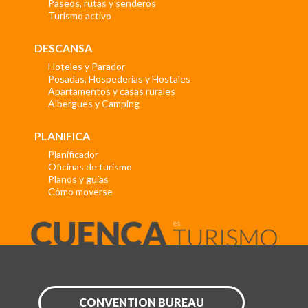
Paseos, rutas y senderos
Turismo activo
DESCANSA
Hoteles y Parador
Posadas, Hospederías y Hostales
Apartamentos y casas rurales
Albergues y Camping
PLANIFICA
Planificador
Oficinas de turismo
Planos y guías
Cómo moverse
CONVENTION BUREAU