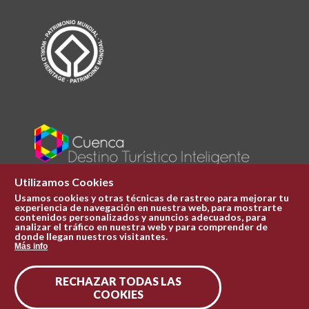
Utilizamos Cookies
Usamos cookies y otras técnicas de rastreo para mejorar tu
experiencia de navegación en nuestra web, para mostrarte
Plaza Mayor 1
contenidos personalizados y anuncios adecuados, para
969 241 051
analizar el tráfico en nuestra web y para comprender de
donde llegan nuestros visitantes.
ofi.turismo@cuenca.es
Más info
Oficina de turismo
RECHAZAR TODAS LAS
Síguenos en las redes
COOKIES