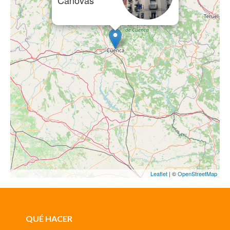
Cánovas
Leaflet
| ©
OpenStreetMap
QUÉ HACER