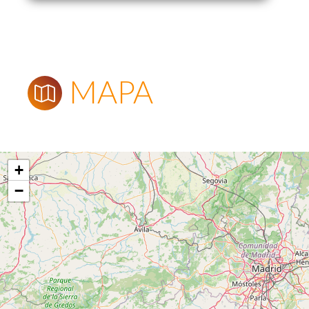
MAPA
+
−