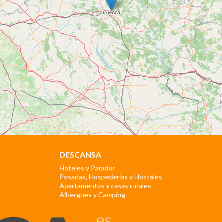
DESCANSA
Hoteles y Parador
Posadas, Hospederías y Hostales
Apartamentos y casas rurales
Albergues y Camping