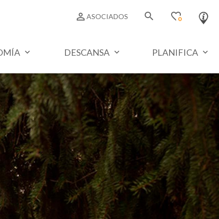
search
favorite_border
person_outline
ASOCIADOS
0
OMÍA
DESCANSA
PLANIFICA