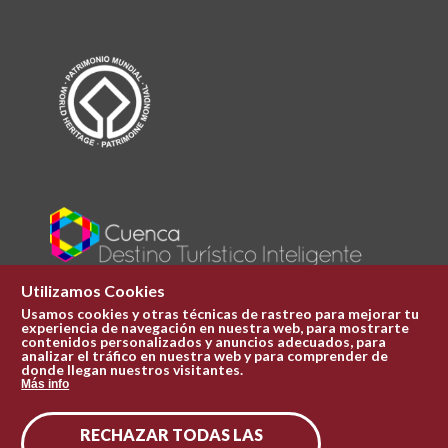
Utilizamos Cookies
Usamos cookies y otras técnicas de rastreo para mejorar tu
experiencia de navegación en nuestra web, para mostrarte
Plaza Mayor 1
contenidos personalizados y anuncios adecuados, para
969 241 051
analizar el tráfico en nuestra web y para comprender de
donde llegan nuestros visitantes.
ofi.turismo@cuenca.es
Más info
Oficina de turismo
RECHAZAR TODAS LAS
Síguenos en las redes