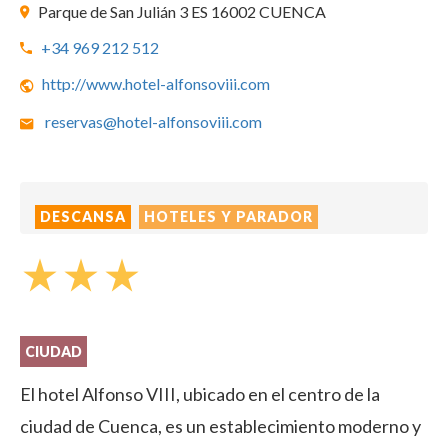
Parque de San Julián 3 ES 16002 CUENCA
+34 969 212 512
http://www.hotel-alfonsoviii.com
reservas@hotel-alfonsoviii.com
DESCANSA
HOTELES Y PARADOR
star_rate
star_rate
star_rate
CIUDAD
El hotel Alfonso VIII, ubicado en el centro de la
ciudad de Cuenca, es un establecimiento moderno y