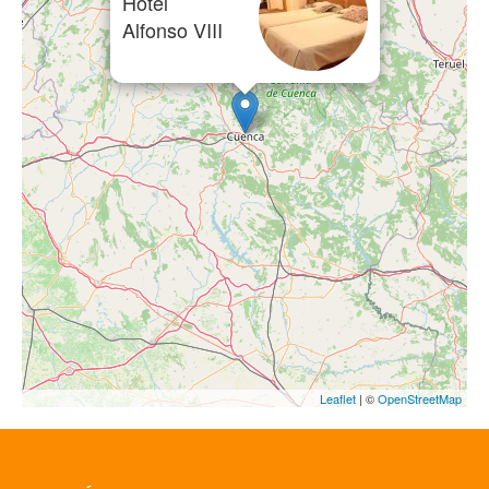
Hotel
Alfonso VIII
Leaflet
| ©
OpenStreetMap