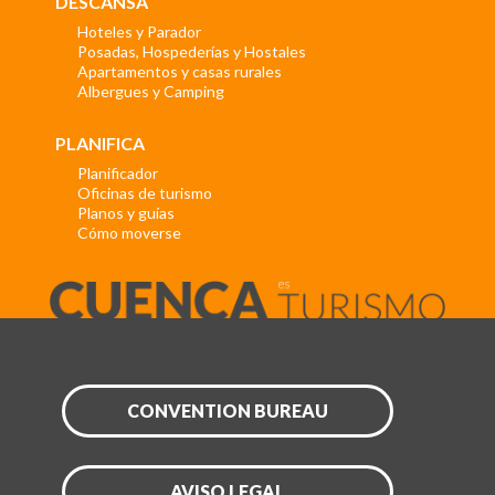
DESCANSA
Hoteles y Parador
Posadas, Hospederías y Hostales
Apartamentos y casas rurales
Albergues y Camping
PLANIFICA
Planificador
Oficinas de turismo
Planos y guías
Cómo moverse
CONVENTION BUREAU
AVISO LEGAL