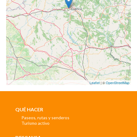
Leaflet
| ©
OpenStreetMap
QUÉ HACER
Paseos, rutas y senderos
Turismo activo