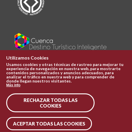
Utilizamos Cookies
Usamos cookies y otras técnicas de rastreo para mejorar tu
experiencia de navegación en nuestra web, para mostrarte
Plaza Mayor 1
contenidos personalizados y anuncios adecuados, para
969 241 051
analizar el tráfico en nuestra web y para comprender de
donde llegan nuestros visitantes.
ofi.turismo@cuenca.es
Más info
Oficina de turismo
RECHAZAR TODAS LAS
Síguenos en las redes
COOKIES
ACEPTAR TODAS LAS COOKIES