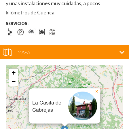
y unas instalaciones muy cuidadas, a pocos
kilómetros de Cuenca.
SERVICIOS:
MAPA
+
−
×
La Casita de
Cabrejas