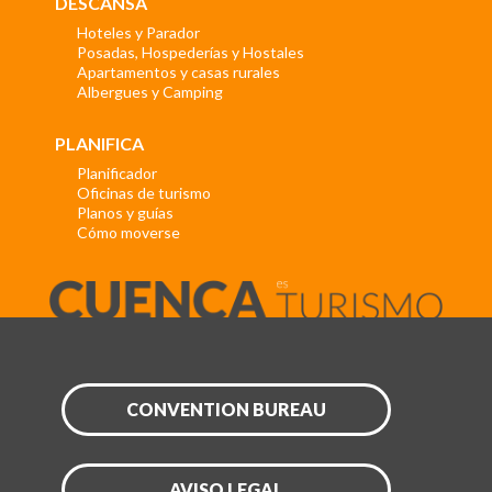
DESCANSA
Hoteles y Parador
Posadas, Hospederías y Hostales
Apartamentos y casas rurales
Albergues y Camping
PLANIFICA
Planificador
Oficinas de turismo
Planos y guías
Cómo moverse
CONVENTION BUREAU
AVISO LEGAL