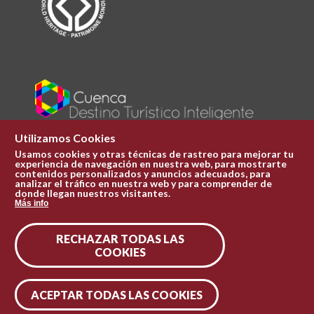
Utilizamos Cookies
Usamos cookies y otras técnicas de rastreo para mejorar tu
experiencia de navegación en nuestra web, para mostrarte
Plaza Mayor 1
contenidos personalizados y anuncios adecuados, para
969 241 051
analizar el tráfico en nuestra web y para comprender de
donde llegan nuestros visitantes.
ofi.turismo@cuenca.es
Más info
Oficina de turismo
RECHAZAR TODAS LAS
Síguenos en las redes
COOKIES
ACEPTAR TODAS LAS COOKIES