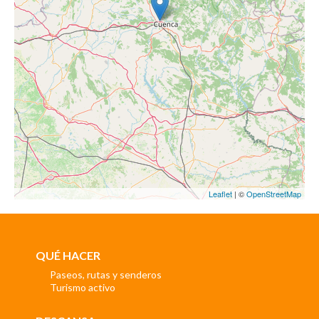
Leaflet
| ©
OpenStreetMap
QUÉ HACER
Paseos, rutas y senderos
Turismo activo