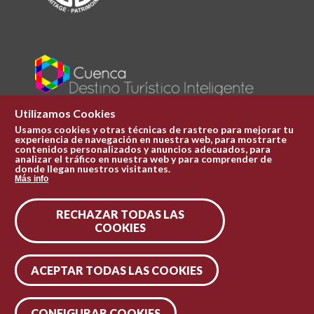
Utilizamos Cookies
Usamos cookies y otras técnicas de rastreo para mejorar tu
experiencia de navegación en nuestra web, para mostrarte
Plaza Mayor 1
contenidos personalizados y anuncios adecuados, para
969 241 051
analizar el tráfico en nuestra web y para comprender de
donde llegan nuestros visitantes.
ofi.turismo@cuenca.es
Más info
Oficina de turismo
RECHAZAR TODAS LAS
Síguenos en las redes
COOKIES
ACEPTAR TODAS LAS COOKIES
CONFIGURAR COOKIES