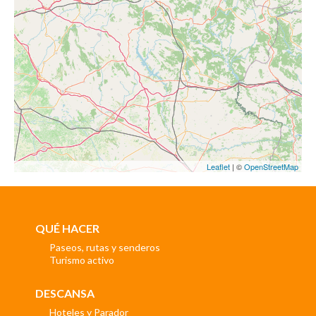
Leaflet
| ©
OpenStreetMap
QUÉ HACER
Paseos, rutas y senderos
Turismo activo
DESCANSA
Hoteles y Parador