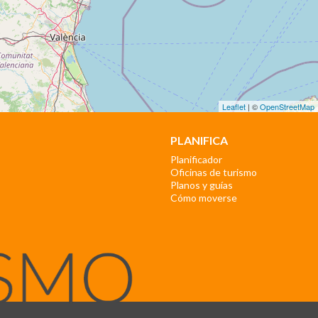
Leaflet
| ©
OpenStreetMap
PLANIFICA
Planificador
Oficinas de turismo
Planos y guías
Cómo moverse