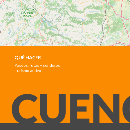
QUÉ HACER
Paseos, rutas y senderos
Turismo activo