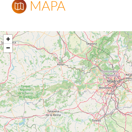
MAPA
+
−