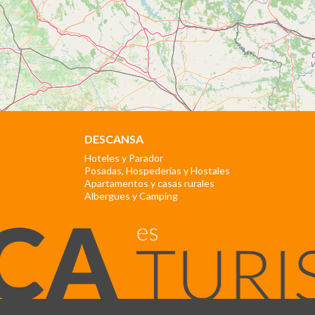
DESCANSA
Hoteles y Parador
Posadas, Hospederías y Hostales
Apartamentos y casas rurales
Albergues y Camping