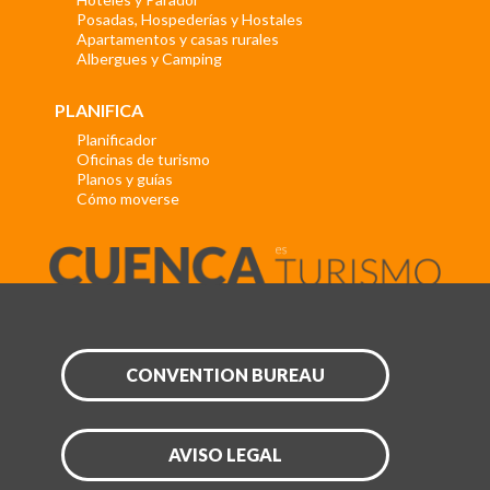
Posadas, Hospederías y Hostales
Apartamentos y casas rurales
Albergues y Camping
PLANIFICA
Planificador
Oficinas de turismo
Planos y guías
Cómo moverse
CONVENTION BUREAU
AVISO LEGAL