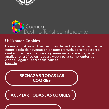
Utilizamos Cookies
Usamos cookies y otras técnicas de rastreo para mejorar tu
experiencia de navegación en nuestra web, para mostrarte
Plaza Mayor 1
contenidos personalizados y anuncios adecuados, para
969 241 051
analizar el tráfico en nuestra web y para comprender de
donde llegan nuestros visitantes.
ofi.turismo@cuenca.es
Más info
Oficina de turismo
RECHAZAR TODAS LAS
Síguenos en las redes
COOKIES
ACEPTAR TODAS LAS COOKIES