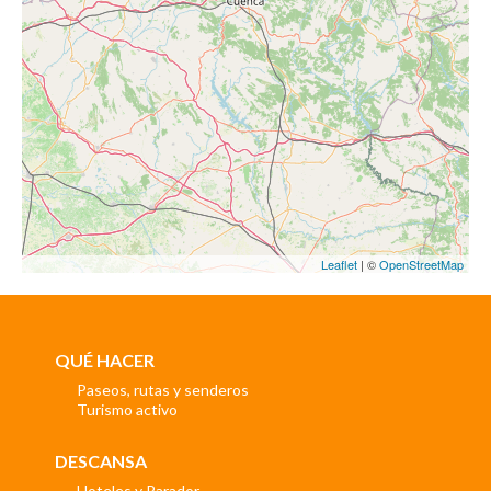
Leaflet
| ©
OpenStreetMap
QUÉ HACER
Paseos, rutas y senderos
Turismo activo
DESCANSA
Hoteles y Parador