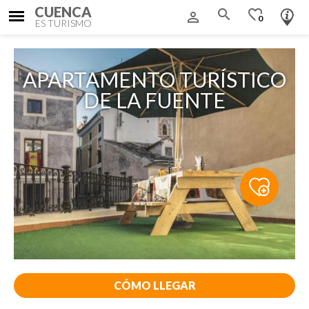
CUENCA
search
favorite_border
person_outline
0
ES TURISMO
APARTAMENTO TURÍSTICO
DE LA FUENTE
CÓMO LLEGAR