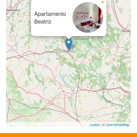
×
Apartamento
Beatriz
Leaflet
| ©
OpenStreetMap