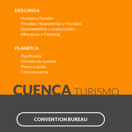
DESCANSA
Hoteles y Parador
Posadas, Hospederías y Hostales
Apartamentos y casas rurales
Albergues y Camping
PLANIFICA
Planificador
Oficinas de turismo
Planos y guías
Cómo moverse
CONVENTION BUREAU