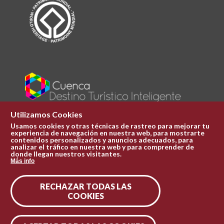
Utilizamos Cookies
Usamos cookies y otras técnicas de rastreo para mejorar tu
experiencia de navegación en nuestra web, para mostrarte
Plaza Mayor 1
contenidos personalizados y anuncios adecuados, para
969 241 051
analizar el tráfico en nuestra web y para comprender de
donde llegan nuestros visitantes.
ofi.turismo@cuenca.es
Más info
Oficina de turismo
RECHAZAR TODAS LAS
Síguenos en las redes
COOKIES