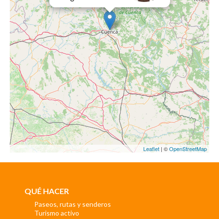
Leaflet
| ©
OpenStreetMap
QUÉ HACER
Paseos, rutas y senderos
Turismo activo